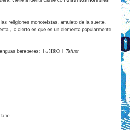
era, viene a identificarse con
distintos nombres
 las religiones monoteístas, amuleto de la suerte,
iental, lo cierto es que es un elemento popularmente
 lenguas bereberes:
ⵜⴰⴼⵓⵙⵜ
Tafust
tario.