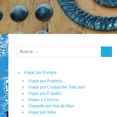
Buscar:
BUSCA
Viajar por Europa
Viajar por Andorra
Viajar por Ciudad del Vaticano
Viajar por España
Viajes a Francia
Viajando por Isla de Man
Viajar por Italia