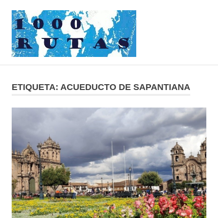
Saltar
1000rutas
al
contenido
MENÚ
viajes
sobre
dos
ETIQUETA:
ACUEDUCTO DE SAPANTIANA
ruedas