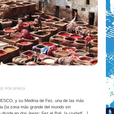
JE POR ÁFRICA
 UNESCO, y su Medina de Fez, una de las más
da (la zona más grande del mundo sin
 divide en dos áreas: Fez el Bali, la ciudad[…]