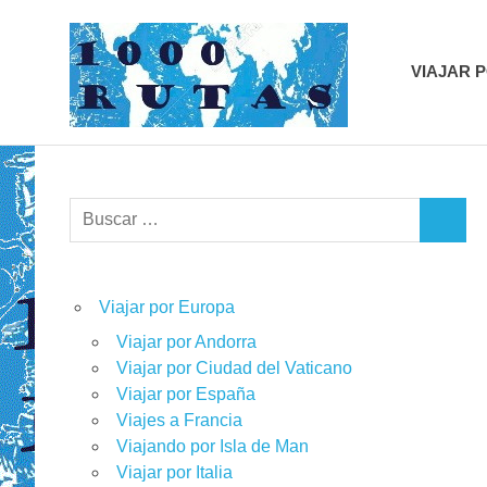
Saltar
1000r
al
contenido
VIAJAR 
viajes
sobre
dos
ruedas
Buscar:
BUSCA
Viajar por Europa
Viajar por Andorra
Viajar por Ciudad del Vaticano
Viajar por España
Viajes a Francia
Viajando por Isla de Man
Viajar por Italia