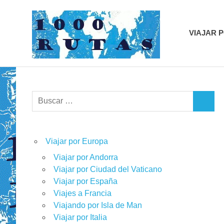
Saltar
1000r
al
contenido
VIAJAR 
viajes
sobre
dos
ruedas
Buscar:
BUSCA
Viajar por Europa
Viajar por Andorra
Viajar por Ciudad del Vaticano
Viajar por España
Viajes a Francia
Viajando por Isla de Man
Viajar por Italia