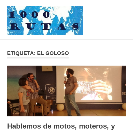
Saltar
1000rutas
al
contenido
MENÚ
viajes
sobre
dos
ETIQUETA:
EL GOLOSO
ruedas
Hablemos de motos, moteros, y