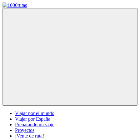
Saltar
al
1000rutas
viajes
contenido
sobre
dos
ruedas
Menú
Viajar por el mundo
Viajar por España
Preparando un viaje
Proyectos
¡Vente de ruta!