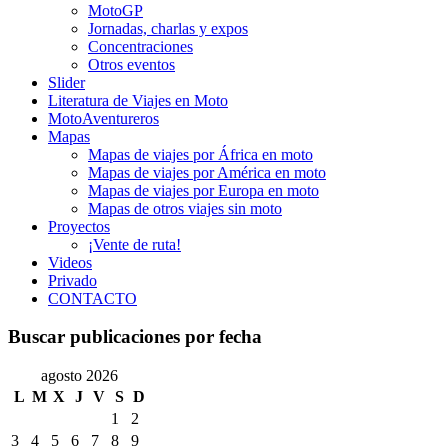
MotoGP
Jornadas, charlas y expos
Concentraciones
Otros eventos
Slider
Literatura de Viajes en Moto
MotoAventureros
Mapas
Mapas de viajes por África en moto
Mapas de viajes por América en moto
Mapas de viajes por Europa en moto
Mapas de otros viajes sin moto
Proyectos
¡Vente de ruta!
Videos
Privado
CONTACTO
Buscar publicaciones por fecha
agosto 2026
L
M
X
J
V
S
D
1
2
3
4
5
6
7
8
9