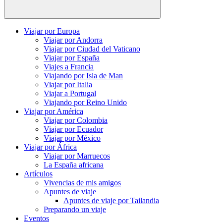
Buscar
Viajar por Europa
Viajar por Andorra
Viajar por Ciudad del Vaticano
Viajar por España
Viajes a Francia
Viajando por Isla de Man
Viajar por Italia
Viajar a Portugal
Viajando por Reino Unido
Viajar por América
Viajar por Colombia
Viajar por Ecuador
Viajar por México
Viajar por África
Viajar por Marruecos
La España africana
Artículos
Vivencias de mis amigos
Apuntes de viaje
Apuntes de viaje por Tailandia
Preparando un viaje
Eventos