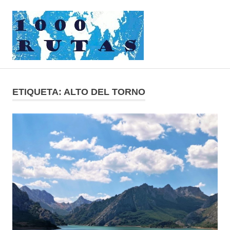
Saltar
1000rutas
al
contenido
MENÚ
viajes
sobre
dos
ETIQUETA:
ALTO DEL TORNO
ruedas