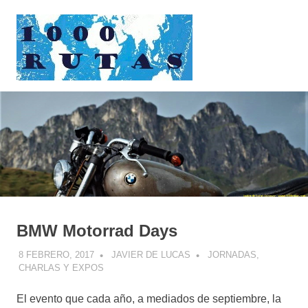
Saltar
1000rutas
al
contenido
MENÚ
viajes
sobre
dos
ruedas
BMW Motorrad Days
8 FEBRERO, 2017
JAVIER DE LUCAS
JORNADAS,
CHARLAS Y EXPOS
El evento que cada año, a mediados de septiembre, la