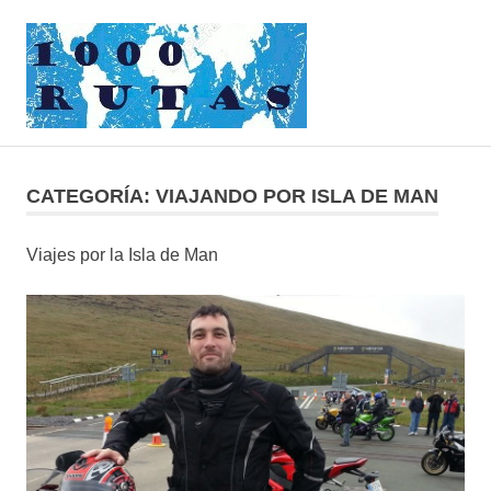
Saltar
1000rutas
al
contenido
MENÚ
viajes
sobre
dos
CATEGORÍA:
VIAJANDO POR ISLA DE MAN
ruedas
Viajes por la Isla de Man