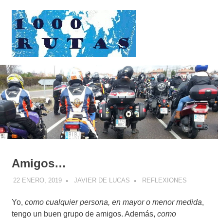
Saltar
1000rutas
al
contenido
MENÚ
viajes
sobre
dos
ruedas
Amigos…
22 ENERO, 2019
JAVIER DE LUCAS
REFLEXIONES
Yo,
como cualquier persona, en mayor o menor medida
,
tengo un buen grupo de amigos. Además,
como