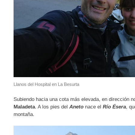
Llanos del Hospital en La Besurta
Subiendo hacia una cota más elevada, en dirección n
Maladeta
. A los pies del
Aneto
nace el
Río Ésera
, q
montaña.