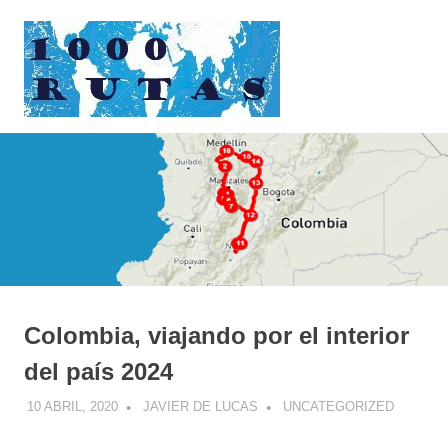
Saltar
1000rutas
al
contenido
MENÚ
viajes
sobre
dos
ruedas
Colombia, viajando por el interior
del país 2024
10 ABRIL, 2020
JAVIER DE LUCAS
UNCATEGORIZED