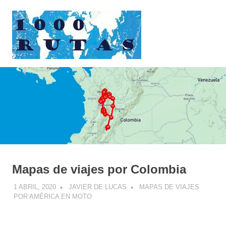
Saltar
1000rutas
al
contenido
MENÚ
viajes
sobre
dos
ruedas
Mapas de viajes por Colombia
1 ABRIL, 2020
JAVIER DE LUCAS
MAPAS DE VIAJES
POR AMÉRICA EN MOTO