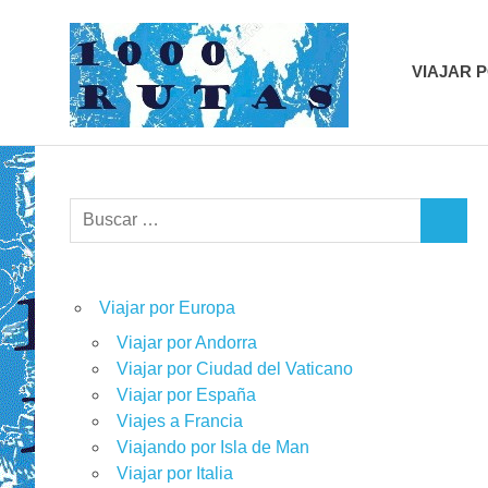
Saltar
1000r
al
contenido
VIAJAR 
viajes
sobre
dos
ruedas
Buscar:
BUSCA
Viajar por Europa
Viajar por Andorra
Viajar por Ciudad del Vaticano
Viajar por España
Viajes a Francia
Viajando por Isla de Man
Viajar por Italia