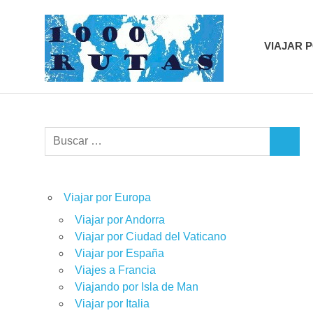
Saltar
1000r
al
contenido
VIAJAR 
viajes
sobre
dos
ruedas
Buscar:
BUSCA
Viajar por Europa
Viajar por Andorra
Viajar por Ciudad del Vaticano
Viajar por España
Viajes a Francia
Viajando por Isla de Man
Viajar por Italia