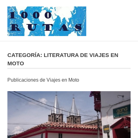
Saltar
1000rutas
al
contenido
MENÚ
viajes
sobre
dos
CATEGORÍA:
LITERATURA DE VIAJES EN
ruedas
MOTO
Publicaciones de Viajes en Moto