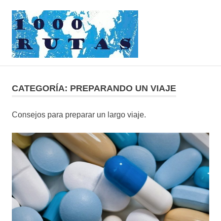
Saltar
1000rutas
al
contenido
MENÚ
viajes
sobre
dos
CATEGORÍA:
PREPARANDO UN VIAJE
ruedas
Consejos para preparar un largo viaje.