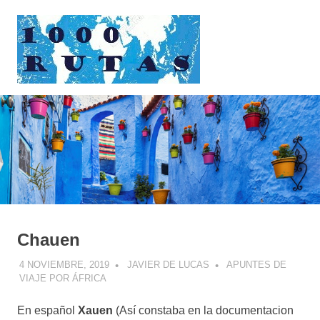
Saltar
1000rutas
al
contenido
MENÚ
viajes
sobre
dos
ruedas
Chauen
4 NOVIEMBRE, 2019
JAVIER DE LUCAS
APUNTES DE
VIAJE POR ÁFRICA
En español
Xauen
(Así constaba en la documentacion