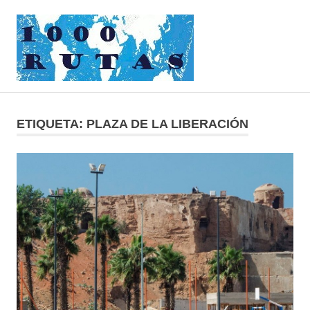
Saltar
1000rutas
al
contenido
MENÚ
viajes
sobre
dos
ETIQUETA:
PLAZA DE LA LIBERACIÓN
ruedas