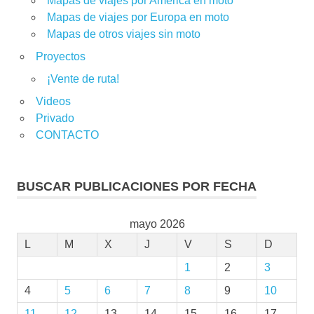
Mapas de viajes por América en moto
Mapas de viajes por Europa en moto
Mapas de otros viajes sin moto
Proyectos
¡Vente de ruta!
Videos
Privado
CONTACTO
BUSCAR PUBLICACIONES POR FECHA
mayo 2026
L
M
X
J
V
S
D
1
2
3
4
5
6
7
8
9
10
11
12
13
14
15
16
17