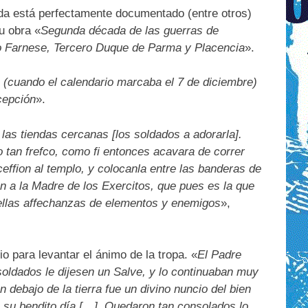
lada está perfectamente documentado (entre otros)
u obra «
Segunda década de las guerras de
ro Farnese, Tercero Duque de Parma y Placencia
».
(cuando el calendario marcaba el 7 de diciembre)
cepción
».
 las tiendas cercanas [los soldados a adorarla].
o tan frefco, como fi entonces acavara de correr
ceffion al templo, y colocanla entre las banderas de
an a la Madre de los Exercitos, que pues es la que
quellas affechanzas de elementos y enemigos
»,
io para levantar el ánimo de la tropa. «
El Padre
soldados le dijesen un Salve, y lo continuaban muy
 debajo de la tierra fue un divino nuncio del bien
n su bendito día […]. Quedaron tan consolados lo