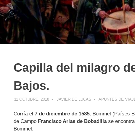
Capilla del milagro d
R
Bajos.
11 OCTUBRE, 2018
JAVIER DE LUCAS
APUNTES DE VIAJ
Corría el
7 de diciembre de 1585
, Bommel (Países Ba
de Campo
Francisco Arias de Bobadilla
se encontra
Bommel.