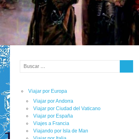
Buscar:
BUSCA
Viajar por Europa
Viajar por Andorra
Viajar por Ciudad del Vaticano
Viajar por España
Viajes a Francia
Viajando por Isla de Man
Viajar por Italia