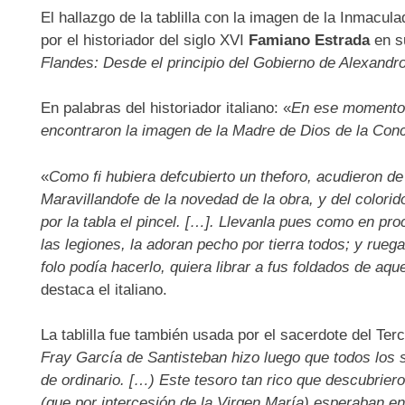
El hallazgo de la tablilla con la imagen de la Inmacu
por el historiador del siglo XVI
Famiano Estrada
en s
Flandes: Desde el principio del Gobierno de Alexand
En palabras del historiador italiano: «
En ese momento 
encontraron la imagen de la Madre de Dios de la Con
«
Como fi hubiera defcubierto un theforo, acudieron de
Maravillandofe de la novedad de la obra, y del colorid
por la tabla el pincel. […]. Llevanla pues como en pro
las legiones, la adoran pecho por tierra todos; y rueg
folo podía hacerlo, quiera librar a fus foldados de a
destaca el italiano.
La tablilla fue también usada por el sacerdote del Terc
Fray García de Santisteban hizo luego que todos los 
de ordinario. […) Este tesoro tan rico que descubrieron
(que por intercesión de la Virgen María) esperaban e