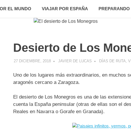
POR EL MUNDO
VIAJAR POR ESPAÑA
PREPARANDO 
Desierto de Los Mon
R
27 DICIEMBRE, 2018
JAVIER DE LUCAS
DÍAS DE RUTA
,
V
Uno de los lugares más extraordinarios, en muchos se
aragonés cercano a Zaragoza.
El desierto de Los Monegros es una de las extensione
cuenta la España peninsular (otras de ellas son el d
Reales en Navarra o Gorafe en Granada).