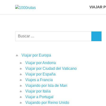
Saltar
VIAJAR 
1000rutas
al
viajes
contenido
sobre
dos
ruedas
Buscar:
BUSCA
Viajar por Europa
Viajar por Andorra
Viajar por Ciudad del Vaticano
Viajar por España
Viajes a Francia
Viajando por Isla de Man
Viajar por Italia
Viajar a Portugal
Viajando por Reino Unido