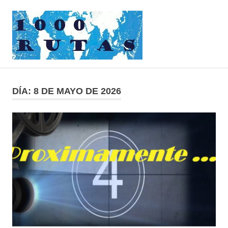
Saltar
1000rutas
al
contenido
MENÚ
viajes
sobre
dos
DÍA:
8 DE MAYO DE 2026
ruedas