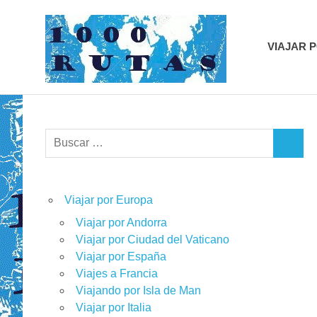
Saltar
1000r
al
contenido
VIAJAR 
viajes
sobre
dos
ruedas
Buscar:
BUSCA
Viajar por Europa
Viajar por Andorra
Viajar por Ciudad del Vaticano
Viajar por España
Viajes a Francia
Viajando por Isla de Man
Viajar por Italia