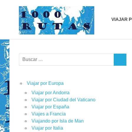
Saltar
1000r
al
contenido
VIAJAR 
viajes
sobre
dos
ruedas
Buscar:
BUSCA
Viajar por Europa
Viajar por Andorra
Viajar por Ciudad del Vaticano
Viajar por España
Viajes a Francia
Viajando por Isla de Man
Viajar por Italia