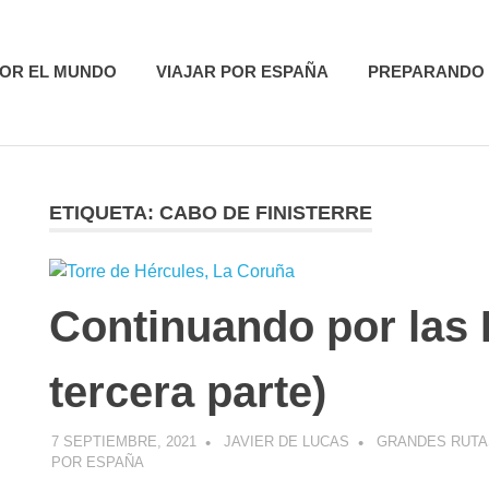
utas
POR EL MUNDO
VIAJAR POR ESPAÑA
PREPARANDO 
ETIQUETA:
CABO DE FINISTERRE
R
Continuando por las R
tercera parte)
7 SEPTIEMBRE, 2021
JAVIER DE LUCAS
GRANDES RUTAS
POR ESPAÑA