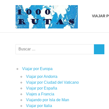
Saltar
1000r
al
contenido
VIAJAR 
viajes
sobre
dos
ruedas
Buscar:
BUSCA
Viajar por Europa
Viajar por Andorra
Viajar por Ciudad del Vaticano
Viajar por España
Viajes a Francia
Viajando por Isla de Man
Viajar por Italia