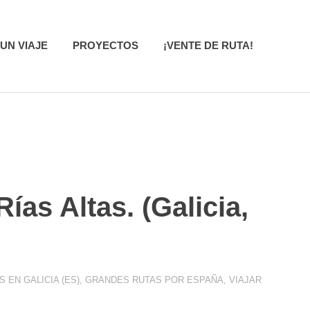
UN VIAJE
PROYECTOS
¡VENTE DE RUTA!
ías Altas. (Galicia,
 EN GALICIA (ES)
,
GRANDES RUTAS POR ESPAÑA
,
VIAJAR