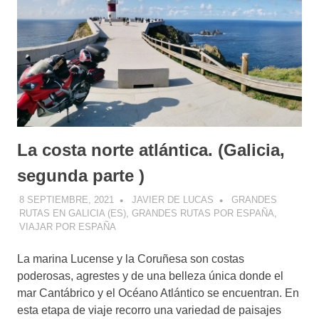
La costa norte atlántica. (Galicia,
segunda parte )
8 SEPTIEMBRE, 2021
JAVIER DE LUCAS
GRANDES
RUTAS EN GALICIA (ES)
,
GRANDES RUTAS POR ESPAÑA
,
VIAJAR POR ESPAÑA
La marina Lucense y la Coruñesa son costas
poderosas, agrestes y de una belleza única donde el
mar Cantábrico y el Océano Atlántico se encuentran. En
esta etapa de viaje recorro una variedad de paisajes