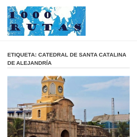
Saltar
1000rutas
al
contenido
MENÚ
viajes
sobre
dos
ETIQUETA:
CATEDRAL DE SANTA CATALINA
ruedas
DE ALEJANDRÍA