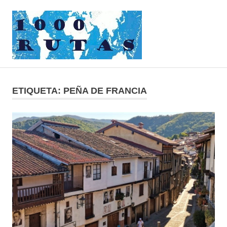
Saltar
1000rutas
al
contenido
MENÚ
viajes
sobre
dos
ETIQUETA:
PEÑA DE FRANCIA
ruedas