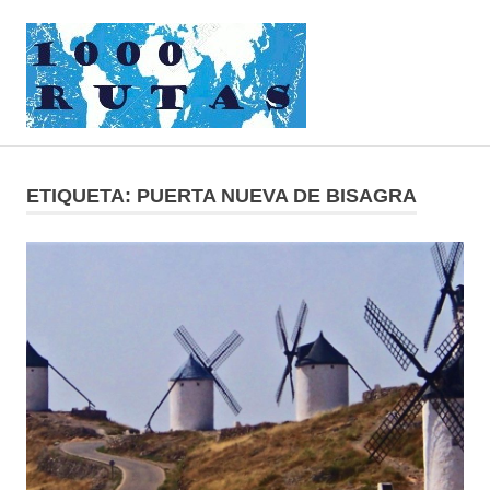
Saltar
1000rutas
al
contenido
MENÚ
viajes
sobre
dos
ETIQUETA:
PUERTA NUEVA DE BISAGRA
ruedas