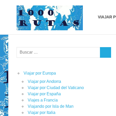
Saltar
1000r
al
contenido
VIAJAR 
viajes
sobre
dos
ruedas
Buscar:
BUSCA
Viajar por Europa
Viajar por Andorra
Viajar por Ciudad del Vaticano
Viajar por España
Viajes a Francia
Viajando por Isla de Man
Viajar por Italia