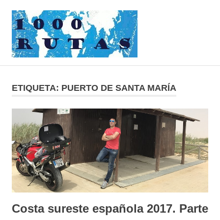
Saltar
1000rutas
al
contenido
MENÚ
viajes
sobre
dos
ETIQUETA:
PUERTO DE SANTA MARÍA
ruedas
Costa sureste española 2017. Parte