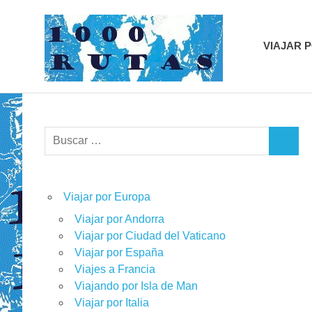
Saltar
1000r
al
contenido
VIAJAR 
viajes
sobre
dos
ruedas
Buscar:
BUSCA
Viajar por Europa
Viajar por Andorra
Viajar por Ciudad del Vaticano
Viajar por España
Viajes a Francia
Viajando por Isla de Man
Viajar por Italia