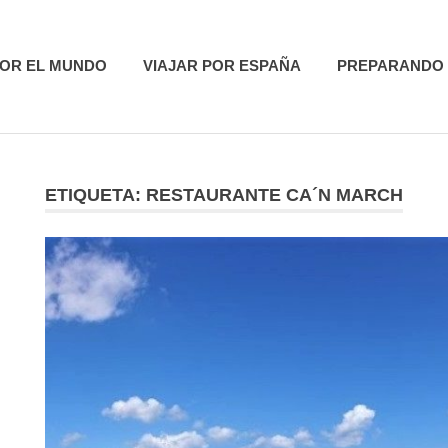
utas
POR EL MUNDO
VIAJAR POR ESPAÑA
PREPARANDO 
ETIQUETA:
RESTAURANTE CA´N MARCH
R