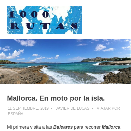
Saltar
1000rutas
al
contenido
MENÚ
viajes
sobre
dos
ruedas
Mallorca. En moto por la isla.
11 SEPTIEMBRE, 2019
JAVIER DE LUCAS
VIAJAR POR
ESPAÑA
Mi primera visita a las
Baleares
para recorrer
Mallorca