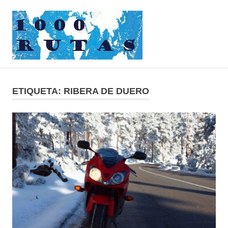
Saltar
1000rutas
al
contenido
MENÚ
viajes
sobre
dos
ETIQUETA:
RIBERA DE DUERO
ruedas