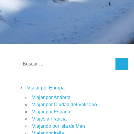
Buscar:
BUSCA
Viajar por Europa
Viajar por Andorra
Viajar por Ciudad del Vaticano
Viajar por España
Viajes a Francia
Viajando por Isla de Man
Viajar por Italia