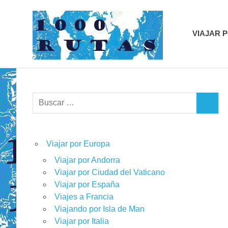
Saltar
1000r
al
contenido
VIAJAR 
viajes
sobre
dos
ruedas
Buscar:
BUSCA
Viajar por Europa
Viajar por Andorra
Viajar por Ciudad del Vaticano
Viajar por España
Viajes a Francia
Viajando por Isla de Man
Viajar por Italia