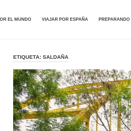
utas
POR EL MUNDO
VIAJAR POR ESPAÑA
PREPARANDO 
ETIQUETA:
SALDAÑA
R