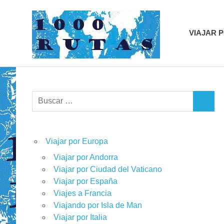
Saltar
1000r
al
contenido
VIAJAR 
viajes
sobre
dos
ruedas
Buscar:
BUSCA
Viajar por Europa
Viajar por Andorra
Viajar por Ciudad del Vaticano
Viajar por España
Viajes a Francia
Viajando por Isla de Man
Viajar por Italia