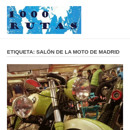
Saltar
1000rutas
al
contenido
MENÚ
viajes
sobre
dos
ETIQUETA:
SALÓN DE LA MOTO DE MADRID
ruedas