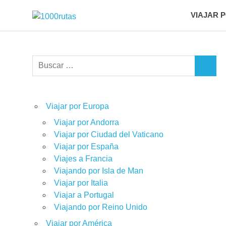
Saltar
VIAJAR 
1000rutas
al
viajes
contenido
sobre
dos
ruedas
Buscar:
BUSCA
Viajar por Europa
Viajar por Andorra
Viajar por Ciudad del Vaticano
Viajar por España
Viajes a Francia
Viajando por Isla de Man
Viajar por Italia
Viajar a Portugal
Viajando por Reino Unido
Viajar por América