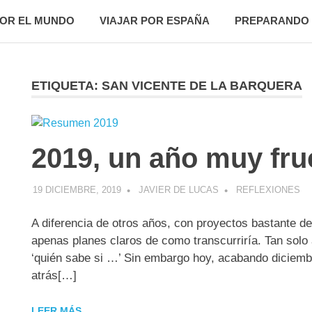
POR EL MUNDO
VIAJAR POR ESPAÑA
PREPARANDO 
ETIQUETA:
SAN VICENTE DE LA BARQUERA
R
2019, un año muy fruc
19 DICIEMBRE, 2019
JAVIER DE LUCAS
REFLEXIONES
A diferencia de otros años, con proyectos bastante d
apenas planes claros de como transcurriría. Tan solo
‘quién sabe si …’ Sin embargo hoy, acabando diciembr
atrás[…]
LEER MÁS