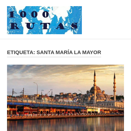
Saltar
1000rutas
al
contenido
MENÚ
viajes
sobre
dos
ETIQUETA:
SANTA MARÍA LA MAYOR
ruedas