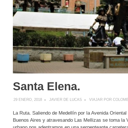
Santa Elena.
29 ENERO, 2018
JAVIER DE LUCAS
VIAJAR POR COLOM
La Ruta. Saliendo de Medellín por la Avenida Orient
Buenos Aires y atravesando Las Mellizas se toma la V
urbano nos adentramos en una serpenteante carreter