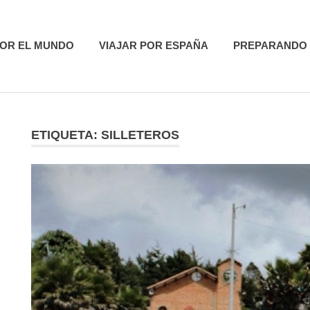
utas
POR EL MUNDO
VIAJAR POR ESPAÑA
PREPARANDO 
ETIQUETA:
SILLETEROS
R