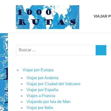
Saltar
1000r
al
contenido
VIAJAR 
viajes
sobre
dos
ruedas
Buscar:
BUSCA
Viajar por Europa
Viajar por Andorra
Viajar por Ciudad del Vaticano
Viajar por España
Viajes a Francia
Viajando por Isla de Man
Viajar por Italia