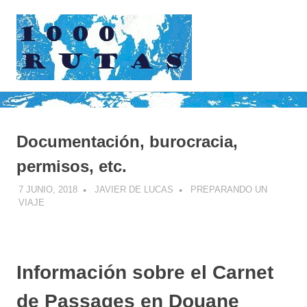
Saltar
1000rutas
al
contenido
MENÚ
viajes
sobre
dos
ruedas
Documentación, burocracia,
permisos, etc.
7 JUNIO, 2018
JAVIER DE LUCAS
PREPARANDO UN
VIAJE
Información sobre el Carnet
de Passages en Douane