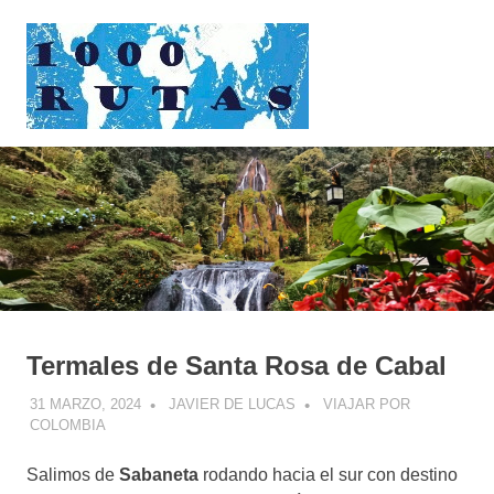
Saltar
1000rutas
al
contenido
MENÚ
viajes
sobre
dos
ruedas
Termales de Santa Rosa de Cabal
31 MARZO, 2024
JAVIER DE LUCAS
VIAJAR POR
COLOMBIA
Salimos de
Sabaneta
rodando hacia el sur con destino