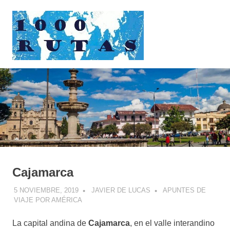
Saltar
1000rutas
al
contenido
MENÚ
viajes
sobre
dos
ruedas
Cajamarca
5 NOVIEMBRE, 2019
JAVIER DE LUCAS
APUNTES DE
VIAJE POR AMÉRICA
La capital andina de
Cajamarca
, en el valle interandino