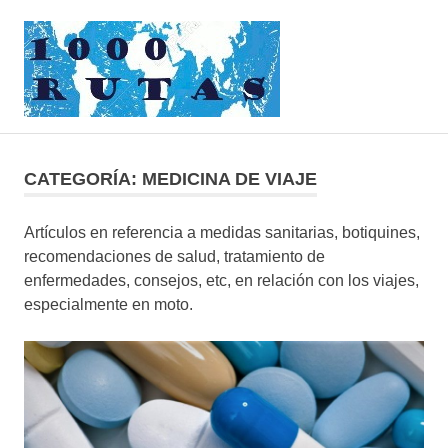
Saltar
1000rutas
al
contenido
MENÚ
viajes
sobre
dos
CATEGORÍA:
MEDICINA DE VIAJE
ruedas
Artículos en referencia a medidas sanitarias, botiquines,
recomendaciones de salud, tratamiento de
enfermedades, consejos, etc, en relación con los viajes,
especialmente en moto.