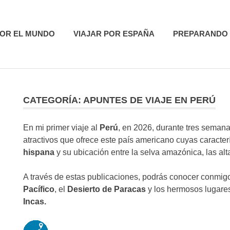
utas
POR EL MUNDO
VIAJAR POR ESPAÑA
PREPARANDO 
CATEGORÍA:
APUNTES DE VIAJE EN PERÚ
R
En mi primer viaje al
Perú
, en 2026, durante tres semana
atractivos que ofrece este país americano cuyas caracte
hispana
y su ubicación entre la selva amazónica, las al
A través de estas publicaciones, podrás conocer conmi
Pacífico
, el
Desierto de Paracas
y los hermosos lugare
Incas.