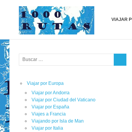
Saltar
1000r
al
contenido
VIAJAR 
viajes
sobre
dos
ruedas
Buscar:
BUSCA
Viajar por Europa
Viajar por Andorra
Viajar por Ciudad del Vaticano
Viajar por España
Viajes a Francia
Viajando por Isla de Man
Viajar por Italia