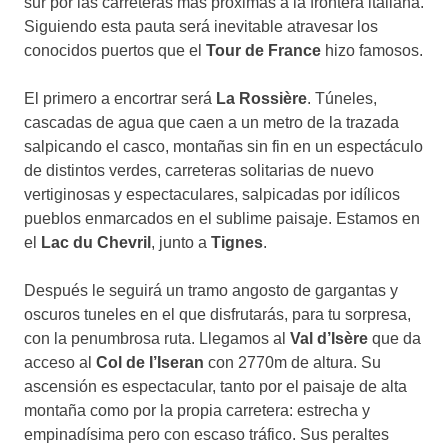
sur por las carreteras más próximas a la frontera italiana.
Siguiendo esta pauta será inevitable atravesar los
conocidos puertos que el
Tour de France
hizo famosos.
El primero a encortrar será
La Rossière
. Túneles,
cascadas de agua que caen a un metro de la trazada
salpicando el casco, montañas sin fin en un espectáculo
de distintos verdes, carreteras solitarias de nuevo
vertiginosas y espectaculares, salpicadas por idílicos
pueblos enmarcados en el sublime paisaje. Estamos en
el
Lac du Chevril
, junto a
Tignes
.
Después le seguirá un tramo angosto de gargantas y
oscuros tuneles en el que disfrutarás, para tu sorpresa,
con la penumbrosa ruta. Llegamos al
Val d’Isère
que da
acceso al
Col de I’Iseran
con 2770m de altura. Su
ascensión es espectacular, tanto por el paisaje de alta
montaña como por la propia carretera: estrecha y
empinadísima pero con escaso tráfico. Sus peraltes