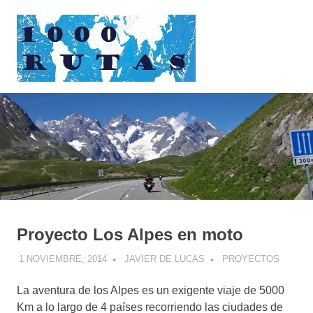
Saltar
1000rutas
al
contenido
MENÚ
viajes
sobre
dos
ruedas
Proyecto Los Alpes en moto
1 NOVIEMBRE, 2014
JAVIER DE LUCAS
PROYECTOS
La aventura de los Alpes es un exigente viaje de 5000
Km a lo largo de 4 países recorriendo las ciudades de