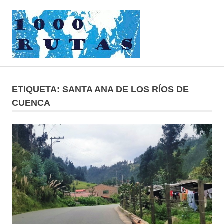
Saltar
1000rutas
al
contenido
MENÚ
viajes
sobre
dos
ETIQUETA:
SANTA ANA DE LOS RÍOS DE
ruedas
CUENCA