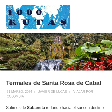
Saltar
1000rutas
al
contenido
MENÚ
viajes
sobre
dos
ruedas
Termales de Santa Rosa de Cabal
31 MARZO, 2024
JAVIER DE LUCAS
VIAJAR POR
COLOMBIA
Salimos de
Sabaneta
rodando hacia el sur con destino